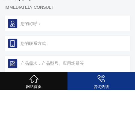
IMMEDIATELY CONSULT
网站首页
咨询热线
提交