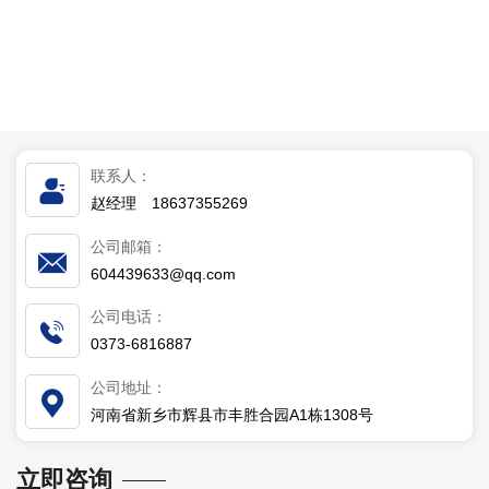
联系人：
赵经理 18637355269
公司邮箱：
604439633@qq.com
公司电话：
0373-6816887
公司地址：
河南省新乡市辉县市丰胜合园A1栋1308号
立即咨询