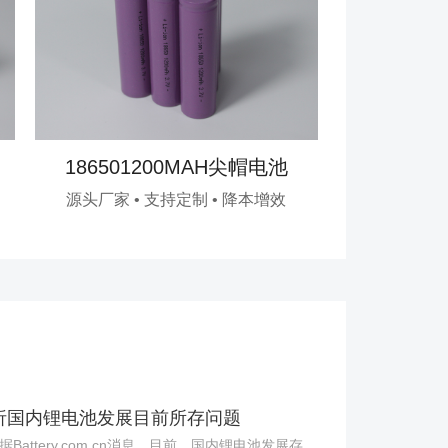
186501200MAH尖帽电池
18650
源头厂家 • 支持定制 • 降本增效
源头厂家 •
析国内锂电池发展目前所存问题
attery.com.cn消息，目前，国内锂电池发展存