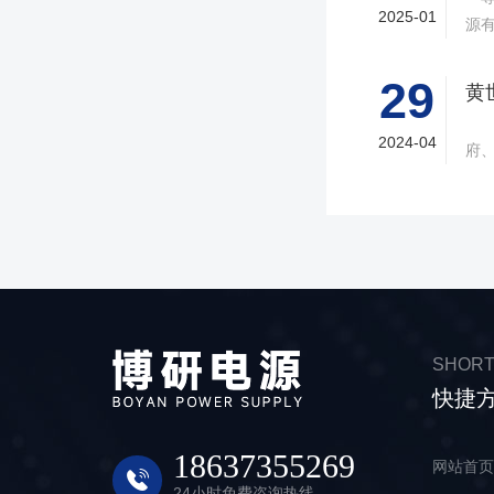
2025-01
源
支
乐
29
力
新浪汽车讯 
况，
2024-04
府
1月
会在
日
本
作
会”
予
题
届
题
关
SHORT
策
快捷
黄
本
海
18637355269
网站首
公
24小时免费咨询热线