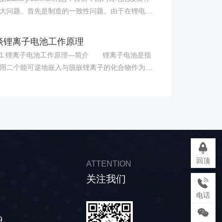
大问题。首先是制造的一致性问题。由于在锂电池
造工艺和设备上存在差距，使得国内锂电池的生产
参差不齐，制造标准还达不到一致性。电动汽车所
谈锂离子电池工作原理
锂电池都是串联或并联在一起，如果一致性问题解
.锂离子电池工作原理—简介 锂离子电池是指
好，那么所生产的锂电池也就无法大规模应用于电
用二个能可逆地嵌入与脱嵌锂离子的化合物作为正
汽车。 其次是知识产权问题。目前国内在磷酸铁
构成的二次电池。电池充电时，阴极中锂原子电离
池的研究上已经取得突破，但是由于美国在这方面
离子和电子，并且锂离子向阳极运动与电子合成锂
*，所以虽然我们在一些环节上能够自主研发，但是
。放电时，锂原子从石墨晶体内阳极表面电离成锂
知识产权问题上，还不知如何应对。 第三是原材
和电子，并在阴极处合成锂原子。所以，在该电池
筛选问题。现在用于锂电池生产的原材料不可能全
永远以锂离子的形态出现，不会以金属锂的形态出
口，主要还是取自国内，但是国内的原材料要通过
所以这种电池叫做锂离子电池。 2.锂离子电池
认证，生产出的锂电池才能被国际认可，所以在原
作原理—结构 锂离子电池是前几年出现的金属锂
料认证环节上目前还存在一些问题。 可喜的是我
回顶
ATTENTION
池的替代产品，电池的主要构成为正负极、电解
前在锂电隔膜产业方面也取得了一定的成绩，尽管
关注我们
隔膜以及外壳。 正极---采用能吸藏锂离子的
，我们仍然有很长的路要走。上述问题的解决也将
，放电时，锂变成锂离子，脱离电池阳极，到达锂
电话
个长期的过程，但是我们必须要抱有创新的信念，
电池阴极。 负极----材料则选择电位尽可能接
我国锂电池研究工作的前景必定是一片光明。
电位的可嵌入锂化合物，如各种碳材料包括天然石
9