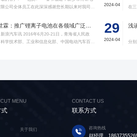
2024-04
有限公司全体员工在此深深感谢您长期以来对我司的
在三
持与厚爱!向您致以诚挚的祝褔和问候!祝您们新年快
的制
，生意兴隆，家庭幸福在新的一年里，我司会更加努
工艺
29
黄世霖：推广锂离子电池在各领域广泛应用
浅
，给你们提供更优*质的服务! 结合我司的具体情
用的
2016年6月20-21日，青海省人民政
1
公司春节放假时间安排如下春节放假时间:2024年
决不
2024-04
、科学技术部、工业和信息化部、中国电动汽车百人
分别
22-2月7日(腊月二十三-正月初十) 2025年2月8
动
青海西宁举办，“锂产业-新生态”国际高峰论坛。
负极
(正月十一)正式开工为确保贵司在节假日后的正常运
锂电
届论坛是“第十七届中国▪青海绿色发展投资贸易洽谈
成锂
，请贵司提前做好订货计划，给您带来的不便，望给
有*
的重要活动之一，体现了“开放合作▪绿色发展”的主
原子
谅解和支持，谢谢! 新乡市博研电源有限公司
在
。新浪汽车对本届论坛进行了全程直播报道。 本
离子
料的
论坛分为高峰论坛和圆桌会议两部分。高峰论坛的主
中锂
部进
为“构建可持续发展的锂产业新生态“，将围绕国际上
现，
国际
注的行业创新链、产业链合作进行深入交流，探讨政
工
材
CUT MENU
CONTACT US
、合作及如何构建可持续发展的锂产业新生态。
蓄电
国目
方式
联系方式
世霖：各位朋友，各位领导，下午好!我是来自青海
质、
如此
地企业，青海时代新能源科技有限公司的黄世霖。青
碳极
是一
时代新能源科技有限公司是宁德时代新能源科技有限
离子
咨询热线
相信
页
关于我们
司的全资子公司。我今天演讲的题目是，“大力推广
近锂
赵经理 1863735526