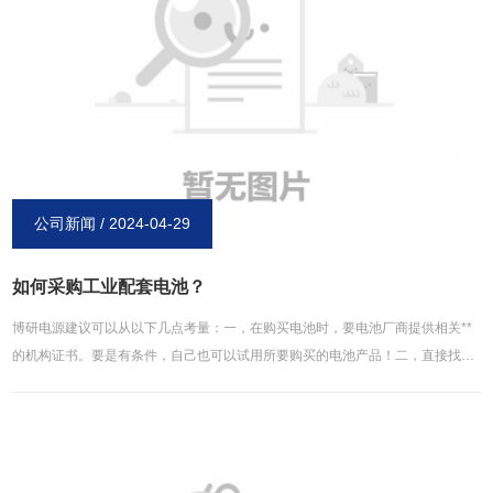
生产费用也较高，锂电池的使用还有回收会带来一定程度的环境污染，再加上锂
矿在全球分布不均，要是电动汽车都采用锂电池，仍然会出现受制于产锂国的问
题，这和燃油车现状如出一辙。所以，据业内人士分析，未来电动汽车用蓄电池
还是需要往新材料与清洁能源的方向发展，比如太阳能、硅材料、风能、水能、
纳米晶等，才是从根本上解决电池高成本、环境污染还有能源危机的更好途径。
博研电源**生产锂电池、镍氢电池等环保**电池，几十年行业积累，性价比更
高，欢迎咨询。
公司新闻 / 2024-04-29
如何采购工业配套电池？
博研电源建议可以从以下几点考量：一，在购买电池时，要电池厂商提供相关**
的机构证书。要是有条件，自己也可以试用所要购买的电池产品！二，直接找生
产厂家，而不是贸易公司。贸易公司就是为了挣差价，自己没生产能力，在品质
上也难以保证。三，根据所要装配的产品选择合适的电池。比如遥控器，万年
历，LED灯什么的，使用碳性电池足矣。但是像数码相机，充电宝，报警器，无
线鼠标什么的要使用碱性电池。四，节省采购成本。一个好的采购为公司选择的
产品一定要符合自己的产品定位，达到较高的性价比。所以多比较，选择性价比