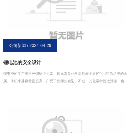
公司新闻 / 2024-04-29
锂电池的安全设计
锂电池的生产离不开锂这个元素，锂元素是化学周期表上直径*小也*为活泼的金
属。体积小且容量密度高，广受工程师的欢迎。不过，其化学特性太活泼，也带
来了很高的危险性。锂金属暴露在空气中时，会和氧气发生激烈的氧化反应而爆
炸。所以为了提升安全性与电压，科学家们发明了用石墨还有钴酸锂等材料来储
存锂原子。这些材料的分子结构，形成了纳米等级的细小储存格子，能用来储存
锂原子。这样一来，就算是电池外壳破裂，氧气进入，也会因为氧分子太大，进
入不了这些细小的储存格，这样锂原子就不会和氧气接触而避免发生爆炸。锂电
池的这种原理，让人们在获得其高容量密度的同时，也能达到安全的目的。 锂离