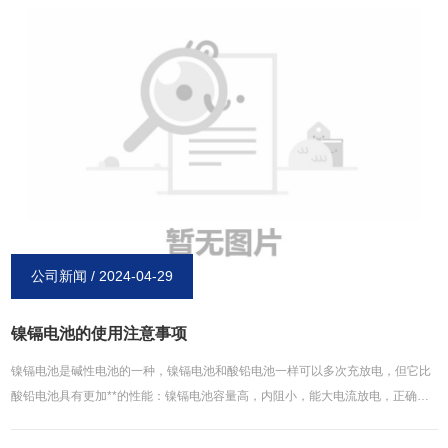
电池品牌。在未来的日子里，我们新乡博研电源有限公司名会继续不断发展，保
持创新趋势，为电池行业提供****、优价的产品。2017十一国庆期间，我公司业
务服务电话24小时保持畅通，我们会在**时间解决客户问题，帮助客户排忧解
难。在此博研电源再次祝广大用户国庆节、中秋节快乐。
公司新闻 / 2024-04-29
镍镉电池的使用注意事项
镍镉电池是碱性电池的一种，镍镉电池和酸铅电池一样可以多次充放电，但它比
酸铅电池具有更加**的性能：镍镉电池容量高，内阻小，能大电流放电，正确使
用充电次数能达到800次，也是目前性价比较高的一款电池。但镍镉电池在使用
时也要注意一些事项。1、 非标准制充电须要严格控制充电的时间，不能过充