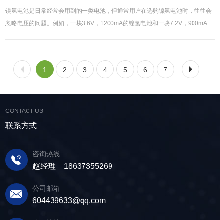
镍氢电池是日常经常会用到的一类电池，但通常用户在选购镍氢电池时，往往会
忽略电压的问题。例如，一块3.6V，1200mA的镍氢电池和一块7.2V，900mA的
镍氢电池相比，大多消费者会选择1200mA的镍氢电池，大家可能会觉得由于mA
越高，表明其在每小时能够释放的电量就越多。但事实上却不完全是这样，若是
单就二者的使用时间来看，其实第二块电池，就是是7.2V900mA的这块电池电量
1
2
3
4
5
6
7
则更充足一些，用句不太合适的比方，这叫做”细水长流”，虽然单位时间输出电
量较小，但因为其电压比**块电池高出很多，所以使用寿命也要好过**块电池。
因此，在输出毫安数相差不是很大的情况下，建议大家选购那些电压更高的可充
镍氢电池来获得更长的使用时间（同时还要参照使用设备的额定电压大小才
CONTACT US
行）。博研电源**生产锂离子电池，**环保，价格更优，欢迎新老顾客前来了
联系方式
解。
咨询热线
赵经理 18637355269
公司邮箱
604439633@qq.com