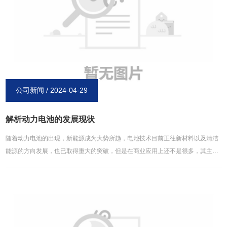
子电池充电时，正极的锂原子会丧失电子，氧化为锂离子。锂离子经由电解液游
到负极去，进入负极的储存格，并获得一个电子，还原为锂原子。放电时，整个
程序就倒过来。为了避免电池的正负极直接碰触而出现短路，锂电池内会再加上
一种拥有众多细孔的隔膜纸，来预防短路。好的隔膜纸还能在电池温度过高时，
自动关闭细孔，使得锂离子无法穿越，进而避免危险的发生。以上内容均来源于
博研镍氢电池官网：http://www.xinxiangboyan.com。
公司新闻 / 2024-04-29
解析动力电池的发展现状
随着动力电池的出现，新能源成为大势所趋，电池技术目前正往新材料以及清洁
能源的方向发展，也已取得重大的突破，但是在商业应用上还不是很多，其主因
在于不能兑现低成本与多容量的承诺，所以，现在的电动汽车用蓄电池研究仍集
中在锂电池，其次为铅酸电池、镍氢电池以及钠电池，日本与美国在电动汽车用
蓄电池一以及其管理系统**申请数量是全球的前两位。尤其是特斯拉与***的密切
合作，并没有刻意的改变电池的材料，采用的依然是锂电池，仅仅通过提升效率
与改进生产，就能根据汽车需求进行电池优化，这表明制造业和工程技术紧密结
合，是促进电池技术商业化应用的一条可用途径。不过锂电池的进步空间有限，