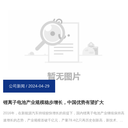
电。2、 标准制充电，工作温度稳定在15~30℃之间。3、 镍镉电池能够大电流放
电，也能短暂停止放电。4、当电池在长期的放置后，使用之前需十分地充电后再
进行使用。5、镍镉电池可在-30℃-50℃的温度范围之间保存，但要是在长时间放
置的情形下，*好是在35℃以下保存。6、充电状态或是放电状态的保存都是可行
的，但是相比之下放电状态能使容量较早回复并更易被激活。以上内容均来源于
博研镍氢电池官网：http://www.xinxiangboyan.com。
公司新闻 / 2024-04-29
锂离子电池产业规模稳步增长，中国优势有望扩大
2016年，在新能源汽车持续较快增长的前提下，国内锂离子电池产业继续保持高
速增长的态势，产业规模首破千亿元，产量78.4亿只再历史创新高，新技术、新
产品不断涌现，一批骨干企业得到快速成长。作为*大的锂离子电池生产国与*重