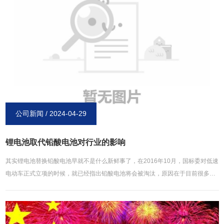
高的电池同样重要。当然要想节省成本，倒是没必要使用品牌电池，不少名气一
般的厂家质量也是过关的，这样就会节约不少的成本！五，根据市场区域差异化
选择。通常来说，欧美国家的要求相对会高些，亚洲，非洲客户要求就会低些。
比如碳性电池，欧美国家多是选择**碳性，不管是电池性能、环保、储存还是外
观要求都很高。而东南亚，南美，非洲客户多是价钱压的较低，不过品质上要求
不高。
公司新闻 / 2024-04-29
锂电池取代铅酸电池对行业的影响
其实锂电池替换铅酸电池早就不是什么新鲜事了，在2016年10月，国标委对低速
电动车正式立项的时候，就已经指出铅酸电池将会被淘汰，原因在于目前很多国
内铅酸电池回收管理参差不齐，土地铅污染以及儿童血铅超标情况很严重，即使
个别企业管理较好也只是少数个案，只能根据全国的状况作出统一规定。事实
上，锂电池**取代铅酸电池，在行业内产生的影响将会有以下几个方面：1、企业
开始转向制造以锂电为动力的电动车。虽然在推广中会遇到一些难题，但通过大