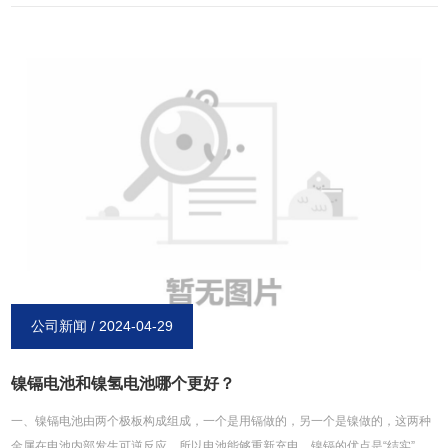
要的应用市场，我国在全球锂离子电池产业的地位进一步提升。今年开始，伴随
着新能源汽车扶持政策稳步调整，我国新能源汽车产量增速进一步趋稳，动力电
池将在未来驱动我国锂离子电池产业持续快速增长。2017年，锂离子电池主要应
用市场增速放缓。消费产品方面，全球手机产量增速将进一步降至5%左右，而笔
记本电脑与平板电脑产量还将延续下滑态势，可穿戴设备、无人机等新兴产品增
速较快但规模不大；动力产品方面，全球电动汽车产量将突破120万辆，增幅比
2016年有所下降，锂离子电池电动自行车产量增速将保持在15%上下。在此带动
下，预计2017年全球锂离子电池产业规模将超过420亿美元，保持较平稳增长。
在新能源汽车推广政策的推动下，2017年我国电动汽车产量达到65万辆，在全球
电动汽车市场占比得到进一步提升。而伴随中国消费电子产品的企业全球影响力
不断提升，中国企业在手机、平板电脑笔记本、电脑等消费产品市场占比稳步提
高，中国锂离子电池厂家将获得更大的市场空间，预估2017年我国在全球锂离子
电池市场占比将会达到43%，进一步扩大与日韩等过的距离。 以上内容均来源
公司新闻 / 2024-04-29
于博研镍氢电池网：http://www.xinxiangboyan.com。
镍镉电池和镍氢电池哪个更好？
一、镍镉电池由两个极板构成组成，一个是用镉做的，另一个是镍做的，这两种
金属在电池内部发生可逆反应，所以电池能够重新充电。镍镉的优点是“结实”、