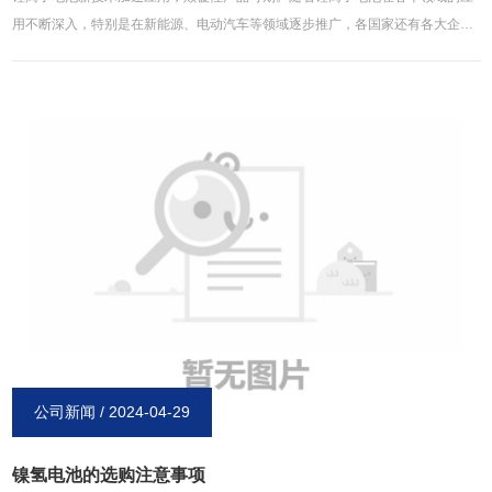
用不断深入，特别是在新能源、电动汽车等领域逐步推广，各国家还有各大企业
都纷纷开始加大研发的支持力度。与此同时，石墨烯还有纳米材料等**材料的制
备技术不断完善，和锂离子电池研发融合加快，锂离子电池产业创新速度不断加
快，各种新产品相继问世并投放到市场，噱头十足。就像华为的高温长寿石墨烯
基锂离子电池、中国科学院研发的全固态锂离子电池、东旭集团的“烯王”。现
在，动力电池市场竞争不断激烈化，各大企业纷纷瞄准特定市场需求来研发具有
针对性的新产品，实行错位竞争举措，以抢占更多的锂离子电池市场。未来，伴
随各种新技术的不断进步，包括固态电解质、硅碳复合材料等在内的新型材料都
有望在锂离子电池上面得到广泛应用，尤其在可穿戴设备等特定应用行业将会有
希望出现新的颠覆性的锂离子电池产品。以上内容均来源于博研镍氢电池官网：
http://www.xinxiangboyan.com
公司新闻 / 2024-04-29
镍氢电池的选购注意事项