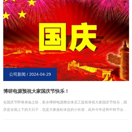
品牌企业的带动，必定会取代良好的效果。2、国家出台抑铅扬锂的政策，将给予
制造、销售与消费锂电电动车的政策支持，例如税收、补贴、简化审批流程等
等。3、对铅酸电池的使用征收一定的消费税，或是对污染征费，并以此来补贴使
用锂电电动车的企业。4、整车和零部件企业正在联手来解决电控系统在装配锂电
池上存在的技术问题，解决在安全、续行里程、使用寿命等技术上的瓶颈。5、为
了降低制造上的成本，锂电池企业正在研制和铅酸电池相比更具性价比优势的
**、清洁的新能源电池。能够肯定的是，新能源电动车的时代已经到来，到时锂
电池取代铅酸电池，也只是时间上的问题。
公司新闻 / 2024-04-29
博研电源预祝大家国庆节快乐！
在国庆节即将来临之际，新乡博研电源携全体员工提前恭祝大家国庆节快乐，国
庆是全国上下的大日子，也是大家放松休息的小长假，此外今年还和中秋节合二
为一，可谓说是双庆，同时，转眼间博研电源成立已有十几个年头了，十几年来
我们不断进步，**如一，坚持贯彻“以质量（诚信）赢得市场，为客户创造价值”的
经营理念，获得用户的一致认可，**覆盖电池设备研发等领域，打造了业内**的