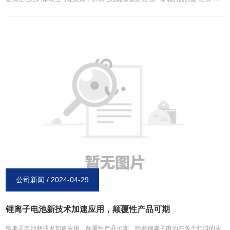
价格非常便宜。不利方面是镉金属对环境有一定的污染，另外电池容量小，寿命
不是很长，因此镍镉电池还停留在较为低档的位置，同时具有记忆效应，每次充
电都要须先放电，不然它的记忆功能将大大降低电池的充电量，只有将电池中的
余电放完净后再进行充电才会保持镍镉电池的充电量。二、而镍镍氢电池是由氢
离子与金属镍合成，电量储备比镍镉电池要多30%左右，比镍镉电池更加轻便，
使用寿命也更长，而且对环境也没有污染，没有记忆效应。但镍氢电池的缺点是
价格要比镍镉电池贵上好多。大家在选择是可以根据自己的使用需求来选择对应
的电池。新乡博研电源技术力量**，所生产的镍氢电池与镍镉电池**节能，性价
比更高。欢迎有需求的用户同我们联系。
公司新闻 / 2024-04-29
锂离子电池新技术加速应用，颠覆性产品可期
锂离子电池新技术加速应用，颠覆性产品可期。随着锂离子电池在各个领域的应