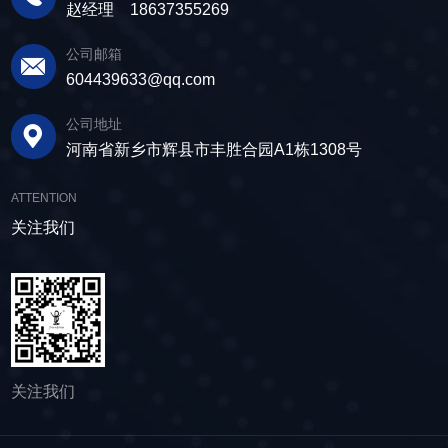
赵经理 18637355269
公司邮箱
604439633@qq.com
公司地址
河南省新乡市辉县市丰胜合园A1栋1308号
ATTENTION
关注我们
关注我们