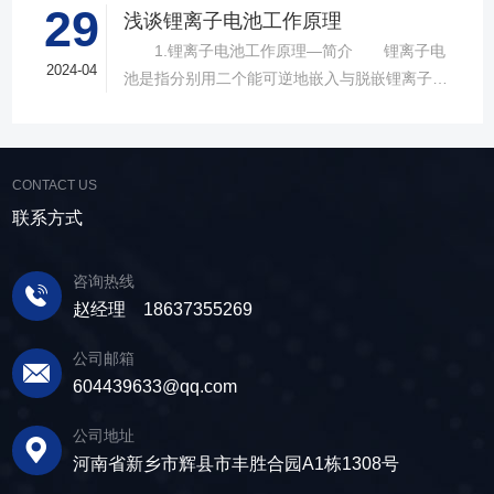
车。 其次是知识产权问题。目前国内在磷酸
29
态”国际高峰论坛。本届论坛是“第十七届中国▪青
浅谈锂离子电池工作原理
铁锂电池的研究上已经取得突破，但是由于美国
海绿色发展投资贸易洽谈会”的重要活动之一，体
1.锂离子电池工作原理—简介 锂离子电
在这方面有**，所以虽然我们在一些环节上能够
现了“开放合作▪绿色发展”的主题。新浪汽车对本
2024-04
池是指分别用二个能可逆地嵌入与脱嵌锂离子的
自主研发，但是在知识产权问题上，还不知如何
届论坛进行了全程直播报道。 本届论坛分为
化合物作为正负极构成的二次电池。电池充电
应对。 第三是原材料的筛选问题。现在用于
高峰论坛和圆桌会议两部分。高峰论坛的主题
时，阴极中锂原子电离成锂离子和电子，并且锂
锂电池生产的原材料不可能全部进口，主要还是
为“构建可持续发展的锂产业新生态“，将围绕国
离子向阳极运动与电子合成锂原子。放电时，锂
取自国内，但是国内的原材料要通过国际认证，
际上关注的行业创新链、产业链合作进行深入交
CONTACT US
原子从石墨晶体内阳极表面电离成锂离子和电
生产出的锂电池才能被国际认可，所以在原材料
流，探讨政策、合作及如何构建可持续发展的锂
子，并在阴极处合成锂原子。所以，在该电池中
联系方式
认证环节上目前还存在一些问题。 可喜的是
产业新生态。 黄世霖：各位朋友，各位领
锂永远以锂离子的形态出现，不会以金属锂的形
我国目前在锂电隔膜产业方面也取得了一定的成
导，下午好!我是来自青海本地企业，青海时代新
态出现，所以这种电池叫做锂离子电池。 2.
绩，尽管如此，我们仍然有很长的路要走。上述
咨询热线
能源科技有限公司的黄世霖。青海时代新能源科
锂离子电池工作原理—结构 锂离子电池是前
问题的解决也将是一个长期的过程，但是我们必
赵经理 18637355269
技有限公司是宁德时代新能源科技有限公司的全
几年出现的金属锂蓄电池的替代产品，电池的主
须要抱有创新的信念，相信我国锂电池研究工作
资子公司。我今天演讲的题目是，“大力推广锂离
要构成为正负极、电解质、隔膜以及外壳。
的前景必定是一片光明。
公司邮箱
子电池在各个领域的广泛应用”，介绍我们如何利
正极---采用能吸藏锂离子的碳极，放电时，锂变
604439633@qq.com
用青海丰富的资源，把这些资源变成高品质的电
成锂离子，脱离电池阳极，到达锂离子电池阴
池材料，再把这些电池材料变成好的动力电池和
公司地址
极。 负极----材料则选择电位尽可能接近锂电
电池系统，来助力打造青海千亿级锂产业
河南省新乡市辉县市丰胜合园A1栋1308号
位的可嵌入锂化合物，如各种碳材料包括天然石
链。 众所周知，锂离子电池新的市场需求正
墨、合成石墨、碳纤维、中间相小球碳素等和金