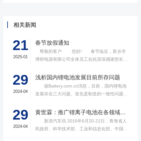
相关新闻
21
春节放假通知
尊敬的客户: 您好! 春节临近，新乡市
2025-01
博研电源有限公司全体员工在此深深感谢您长期
以来对我司的支持与厚爱!向您致以诚挚的祝褔和
29
问候!祝您们新年快乐，生意兴隆，家庭幸福在新
浅析国内锂电池发展目前所存问题
的一年里，我司会更加努力，给你们提供更优*质
据Battery.com.cn消息，目前，国内锂电池
的服务! 结合我司的具体情况，公司春节放假
2024-04
发展存在三大问题。首先是制造的一致性问题。
时间安排如下春节放假时间:2024年1月22-2月7
由于在锂电池的制造工艺和设备上存在差距，使
日(腊月二十三-正月初十) 2025年2月8日(正
29
得国内锂电池的生产工艺参差不齐，制造标准还
黄世霖：推广锂离子电池在各领域广泛应用
月十一)正式开工为确保贵司在节假日后的正常运
达不到一致性。电动汽车所用的锂电池都是串联
新浪汽车讯 2016年6月20-21日，青海省人
作，请贵司提前做好订货计划，给您带来的不
或并联在一起，如果一致性问题解决不好，那么
2024-04
民政府、科学技术部、工业和信息化部、中国电
便，望给予谅解和支持，谢谢! 新乡市博研电
所生产的锂电池也就无法大规模应用于电动汽
动汽车百人会在青海西宁举办，“锂产业-新生
源有限公司