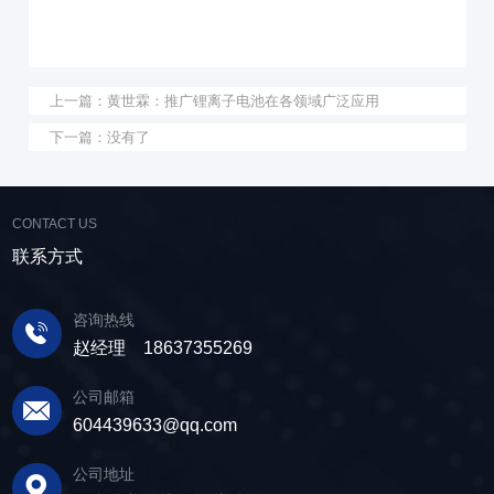
上一篇：
黄世霖：推广锂离子电池在各领域广泛应用
下一篇：
没有了
CONTACT US
联系方式
咨询热线
赵经理 18637355269
公司邮箱
604439633@qq.com
公司地址