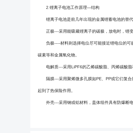
2.锂离子电池工作原理—结构
锂离子电池是前几年出现的金属锂蓄电池的替代
正极---采用能吸藏锂离子的碳极，放电时，锂
负极----材料则选择电位尽可能接近锂电位的可
碳素等和金属氧化物。
电解质---采用LiPF6的乙烯碳酸脂、丙烯碳
隔膜---采用聚烯微多孔膜如PE、PP或它们复合
起到了热保险作用。
外壳---采用钢或铝材料，盖体组件具有防爆断