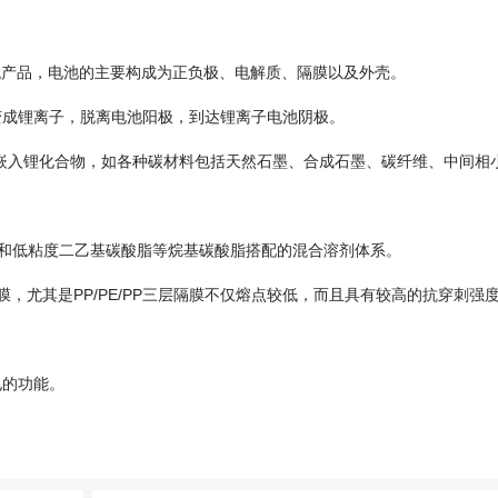
产品，电池的主要构成为正负极、电解质、隔膜以及外壳。
变成锂离子，脱离电池阳极，到达锂离子电池阴极。
嵌入锂化合物，如各种碳材料包括天然石墨、合成石墨、碳纤维、中间相
酸脂和低粘度二乙基碳酸脂等烷基碳酸脂搭配的混合溶剂体系。
膜，尤其是PP/PE/PP三层隔膜不仅熔点较低，而且具有较高的抗穿刺强
电的功能。