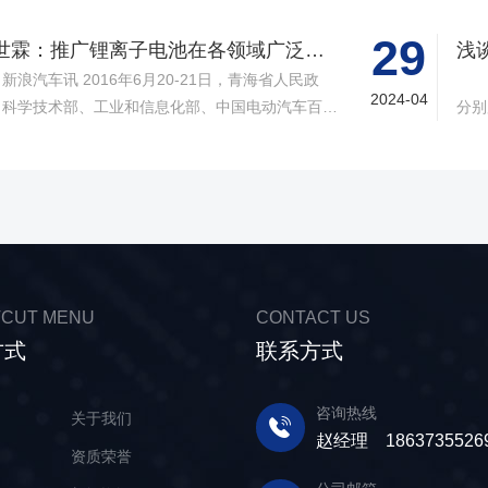
持与厚爱!向您致以诚挚的祝褔和问候!祝您们新年快
的制
，生意兴隆，家庭幸福在新的一年里，我司会更加努
工艺
29
黄世霖：推广锂离子电池在各领域广泛应用
浅
，给你们提供更优*质的服务! 结合我司的具体情
用的
2016年6月20-21日，青海省人民政
1
公司春节放假时间安排如下春节放假时间:2024年
决不
2024-04
、科学技术部、工业和信息化部、中国电动汽车百人
分别
22-2月7日(腊月二十三-正月初十) 2025年2月8
动
青海西宁举办，“锂产业-新生态”国际高峰论坛。
负极
(正月十一)正式开工为确保贵司在节假日后的正常运
锂电
届论坛是“第十七届中国▪青海绿色发展投资贸易洽谈
成锂
，请贵司提前做好订货计划，给您带来的不便，望给
有*
的重要活动之一，体现了“开放合作▪绿色发展”的主
原子
谅解和支持，谢谢! 新乡市博研电源有限公司
在
。新浪汽车对本届论坛进行了全程直播报道。 本
离子
料的
论坛分为高峰论坛和圆桌会议两部分。高峰论坛的主
中锂
部进
为“构建可持续发展的锂产业新生态“，将围绕国际上
现，
国际
注的行业创新链、产业链合作进行深入交流，探讨政
工
材
CUT MENU
CONTACT US
、合作及如何构建可持续发展的锂产业新生态。
蓄电
国目
方式
联系方式
世霖：各位朋友，各位领导，下午好!我是来自青海
质、
如此
地企业，青海时代新能源科技有限公司的黄世霖。青
碳极
是一
时代新能源科技有限公司是宁德时代新能源科技有限
离子
咨询热线
相信
页
关于我们
司的全资子公司。我今天演讲的题目是，“大力推广
近锂
赵经理 1863735526
品
资质荣誉
离子电池在各个领域的广泛应用”，介绍我们如何利
墨、
青海丰富的资源，把这些资源变成高品质的电池材
物。