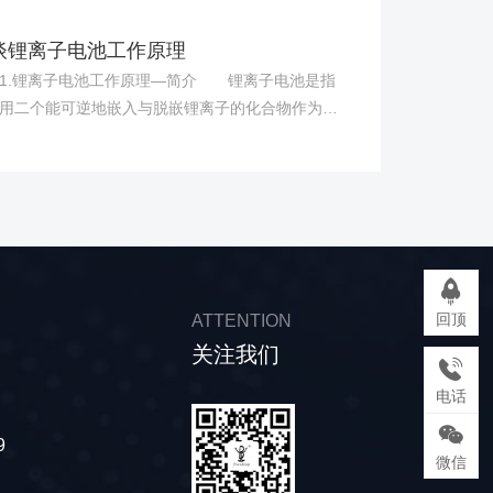
造工艺和设备上存在差距，使得国内锂电池的生产
参差不齐，制造标准还达不到一致性。电动汽车所
谈锂离子电池工作原理
锂电池都是串联或并联在一起，如果一致性问题解
.锂离子电池工作原理—简介 锂离子电池是指
好，那么所生产的锂电池也就无法大规模应用于电
用二个能可逆地嵌入与脱嵌锂离子的化合物作为正
汽车。 其次是知识产权问题。目前国内在磷酸铁
构成的二次电池。电池充电时，阴极中锂原子电离
池的研究上已经取得突破，但是由于美国在这方面
离子和电子，并且锂离子向阳极运动与电子合成锂
*，所以虽然我们在一些环节上能够自主研发，但是
。放电时，锂原子从石墨晶体内阳极表面电离成锂
知识产权问题上，还不知如何应对。 第三是原材
和电子，并在阴极处合成锂原子。所以，在该电池
筛选问题。现在用于锂电池生产的原材料不可能全
永远以锂离子的形态出现，不会以金属锂的形态出
口，主要还是取自国内，但是国内的原材料要通过
所以这种电池叫做锂离子电池。 2.锂离子电池
认证，生产出的锂电池才能被国际认可，所以在原
作原理—结构 锂离子电池是前几年出现的金属锂
料认证环节上目前还存在一些问题。 可喜的是我
回顶
ATTENTION
池的替代产品，电池的主要构成为正负极、电解
前在锂电隔膜产业方面也取得了一定的成绩，尽管
关注我们
隔膜以及外壳。 正极---采用能吸藏锂离子的
，我们仍然有很长的路要走。上述问题的解决也将
，放电时，锂变成锂离子，脱离电池阳极，到达锂
个长期的过程，但是我们必须要抱有创新的信念，
电话
电池阴极。 负极----材料则选择电位尽可能接
我国锂电池研究工作的前景必定是一片光明。
电位的可嵌入锂化合物，如各种碳材料包括天然石
9
微信
合成石墨、碳纤维、中间相小球碳素等和金属氧化
 电解质---采用LiPF6的乙烯碳酸脂、丙烯碳酸