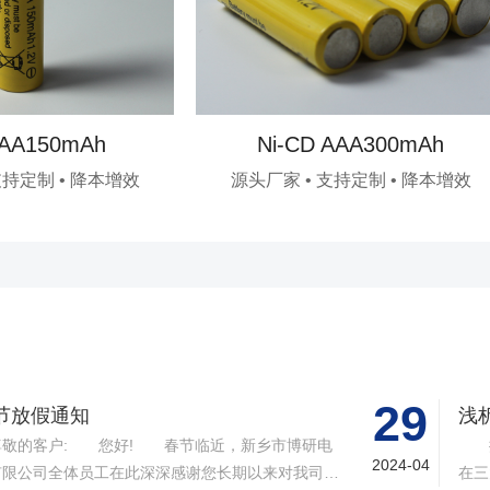
 AA150mAh
Ni-CD AAA300mAh
支持定制 • 降本增效
源头厂家 • 支持定制 • 降本增效
29
节放假通知
浅
敬的客户: 您好! 春节临近，新乡市博研电
据B
2024-04
有限公司全体员工在此深深感谢您长期以来对我司的
在三