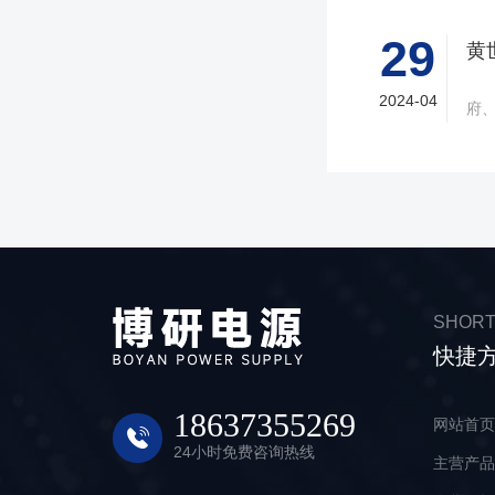
支
乐
29
力
新浪汽车讯 
况，
2024-04
府
1月
会在
日
本
作
会”
予
题
届
题
关
SHORT
策
快捷
黄
本
海
18637355269
网站首
公
24小时免费咨询热线
主营产
锂
用