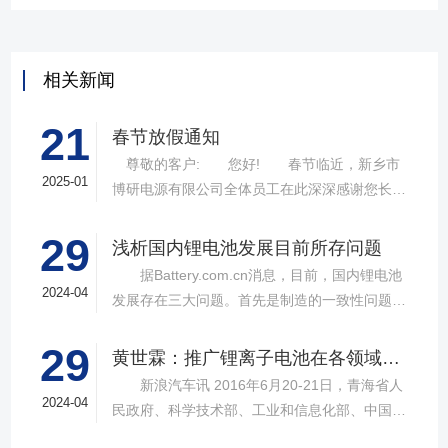
相关新闻
21
春节放假通知
尊敬的客户: 您好! 春节临近，新乡市
2025-01
博研电源有限公司全体员工在此深深感谢您长期
以来对我司的支持与厚爱!向您致以诚挚的祝褔和
29
问候!祝您们新年快乐，生意兴隆，家庭幸福在新
浅析国内锂电池发展目前所存问题
的一年里，我司会更加努力，给你们提供更优*质
据Battery.com.cn消息，目前，国内锂电池
的服务! 结合我司的具体情况，公司春节放假
2024-04
发展存在三大问题。首先是制造的一致性问题。
时间安排如下春节放假时间:2024年1月22-2月7
由于在锂电池的制造工艺和设备上存在差距，使
日(腊月二十三-正月初十) 2025年2月8日(正
29
得国内锂电池的生产工艺参差不齐，制造标准还
黄世霖：推广锂离子电池在各领域广泛应用
月十一)正式开工为确保贵司在节假日后的正常运
达不到一致性。电动汽车所用的锂电池都是串联
新浪汽车讯 2016年6月20-21日，青海省人
作，请贵司提前做好订货计划，给您带来的不
或并联在一起，如果一致性问题解决不好，那么
2024-04
民政府、科学技术部、工业和信息化部、中国电
便，望给予谅解和支持，谢谢! 新乡市博研电
所生产的锂电池也就无法大规模应用于电动汽
动汽车百人会在青海西宁举办，“锂产业-新生
源有限公司