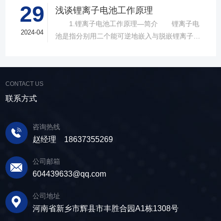
车。 其次是知识产权问题。目前国内在磷酸
29
态”国际高峰论坛。本届论坛是“第十七届中国▪青
浅谈锂离子电池工作原理
铁锂电池的研究上已经取得突破，但是由于美国
海绿色发展投资贸易洽谈会”的重要活动之一，体
1.锂离子电池工作原理—简介 锂离子电
在这方面有**，所以虽然我们在一些环节上能够
现了“开放合作▪绿色发展”的主题。新浪汽车对本
2024-04
池是指分别用二个能可逆地嵌入与脱嵌锂离子的
自主研发，但是在知识产权问题上，还不知如何
届论坛进行了全程直播报道。 本届论坛分为
化合物作为正负极构成的二次电池。电池充电
应对。 第三是原材料的筛选问题。现在用于
高峰论坛和圆桌会议两部分。高峰论坛的主题
时，阴极中锂原子电离成锂离子和电子，并且锂
锂电池生产的原材料不可能全部进口，主要还是
为“构建可持续发展的锂产业新生态“，将围绕国
离子向阳极运动与电子合成锂原子。放电时，锂
取自国内，但是国内的原材料要通过国际认证，
际上关注的行业创新链、产业链合作进行深入交
CONTACT US
原子从石墨晶体内阳极表面电离成锂离子和电
生产出的锂电池才能被国际认可，所以在原材料
流，探讨政策、合作及如何构建可持续发展的锂
子，并在阴极处合成锂原子。所以，在该电池中
联系方式
认证环节上目前还存在一些问题。 可喜的是
产业新生态。 黄世霖：各位朋友，各位领
锂永远以锂离子的形态出现，不会以金属锂的形
我国目前在锂电隔膜产业方面也取得了一定的成
导，下午好!我是来自青海本地企业，青海时代新
态出现，所以这种电池叫做锂离子电池。 2.
绩，尽管如此，我们仍然有很长的路要走。上述
咨询热线
能源科技有限公司的黄世霖。青海时代新能源科
锂离子电池工作原理—结构 锂离子电池是前
问题的解决也将是一个长期的过程，但是我们必
赵经理 18637355269
技有限公司是宁德时代新能源科技有限公司的全
几年出现的金属锂蓄电池的替代产品，电池的主
须要抱有创新的信念，相信我国锂电池研究工作
资子公司。我今天演讲的题目是，“大力推广锂离
要构成为正负极、电解质、隔膜以及外壳。
的前景必定是一片光明。
公司邮箱
子电池在各个领域的广泛应用”，介绍我们如何利
正极---采用能吸藏锂离子的碳极，放电时，锂变
604439633@qq.com
用青海丰富的资源，把这些资源变成高品质的电
成锂离子，脱离电池阳极，到达锂离子电池阴
池材料，再把这些电池材料变成好的动力电池和
公司地址
极。 负极----材料则选择电位尽可能接近锂电
电池系统，来助力打造青海千亿级锂产业
河南省新乡市辉县市丰胜合园A1栋1308号
位的可嵌入锂化合物，如各种碳材料包括天然石
链。 众所周知，锂离子电池新的市场需求正
墨、合成石墨、碳纤维、中间相小球碳素等和金