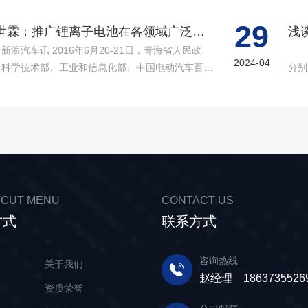
持与厚爱!向您致以诚挚的祝褔和问候!祝您们新年快
的制
，生意兴隆，家庭幸福在新的一年里，我司会更加努
工艺
29
黄世霖：推广锂离子电池在各领域广泛应用
浅
，给你们提供更优*质的服务! 结合我司的具体情
用的
2016年6月20-21日，青海省人民政
1
公司春节放假时间安排如下春节放假时间:2024年
决不
2024-04
、科学技术部、工业和信息化部、中国电动汽车百人
分别
22-2月7日(腊月二十三-正月初十) 2025年2月8
动
青海西宁举办，“锂产业-新生态”国际高峰论坛。
负极
(正月十一)正式开工为确保贵司在节假日后的正常运
锂电
届论坛是“第十七届中国▪青海绿色发展投资贸易洽谈
成锂
，请贵司提前做好订货计划，给您带来的不便，望给
有*
的重要活动之一，体现了“开放合作▪绿色发展”的主
原子
谅解和支持，谢谢! 新乡市博研电源有限公司
在
。新浪汽车对本届论坛进行了全程直播报道。 本
离子
料的
论坛分为高峰论坛和圆桌会议两部分。高峰论坛的主
中锂
部进
为“构建可持续发展的锂产业新生态“，将围绕国际上
现，
国际
注的行业创新链、产业链合作进行深入交流，探讨政
工
材
CUT MENU
CONTACT US
、合作及如何构建可持续发展的锂产业新生态。
蓄电
国目
方式
联系方式
世霖：各位朋友，各位领导，下午好!我是来自青海
质、
如此
地企业，青海时代新能源科技有限公司的黄世霖。青
碳极
是一
时代新能源科技有限公司是宁德时代新能源科技有限
离子
咨询热线
相信
页
关于我们
司的全资子公司。我今天演讲的题目是，“大力推广
近锂
赵经理 1863735526
品
资质荣誉
离子电池在各个领域的广泛应用”，介绍我们如何利
墨、
青海丰富的资源，把这些资源变成高品质的电池材
物。