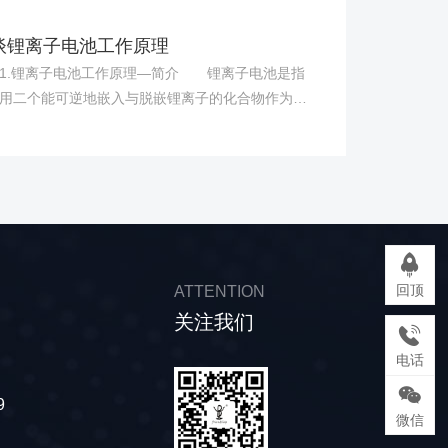
造工艺和设备上存在差距，使得国内锂电池的生产
参差不齐，制造标准还达不到一致性。电动汽车所
谈锂离子电池工作原理
锂电池都是串联或并联在一起，如果一致性问题解
.锂离子电池工作原理—简介 锂离子电池是指
好，那么所生产的锂电池也就无法大规模应用于电
用二个能可逆地嵌入与脱嵌锂离子的化合物作为正
汽车。 其次是知识产权问题。目前国内在磷酸铁
构成的二次电池。电池充电时，阴极中锂原子电离
池的研究上已经取得突破，但是由于美国在这方面
离子和电子，并且锂离子向阳极运动与电子合成锂
*，所以虽然我们在一些环节上能够自主研发，但是
。放电时，锂原子从石墨晶体内阳极表面电离成锂
知识产权问题上，还不知如何应对。 第三是原材
和电子，并在阴极处合成锂原子。所以，在该电池
筛选问题。现在用于锂电池生产的原材料不可能全
永远以锂离子的形态出现，不会以金属锂的形态出
口，主要还是取自国内，但是国内的原材料要通过
所以这种电池叫做锂离子电池。 2.锂离子电池
认证，生产出的锂电池才能被国际认可，所以在原
作原理—结构 锂离子电池是前几年出现的金属锂
料认证环节上目前还存在一些问题。 可喜的是我
回顶
ATTENTION
池的替代产品，电池的主要构成为正负极、电解
前在锂电隔膜产业方面也取得了一定的成绩，尽管
关注我们
隔膜以及外壳。 正极---采用能吸藏锂离子的
，我们仍然有很长的路要走。上述问题的解决也将
，放电时，锂变成锂离子，脱离电池阳极，到达锂
个长期的过程，但是我们必须要抱有创新的信念，
电话
电池阴极。 负极----材料则选择电位尽可能接
我国锂电池研究工作的前景必定是一片光明。
电位的可嵌入锂化合物，如各种碳材料包括天然石
9
微信
合成石墨、碳纤维、中间相小球碳素等和金属氧化
 电解质---采用LiPF6的乙烯碳酸脂、丙烯碳酸