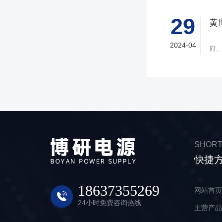
支
乐
29
力
新浪汽车讯 
况，
2024-04
府
1月
会在
日
本
作
会”
予
题
届
题
关
SHORT
策
快捷
黄
本
海
18637355269
网站首
公
24小时免费咨询热线
主营产
锂
用